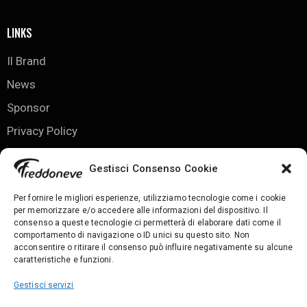
LINKS
Il Brand
News
Sponsor
Privacy Policy
Cookie Policy
Gestisci Consenso Cookie
KIT STORE
Per fornire le migliori esperienze, utilizziamo tecnologie come i cookie
per memorizzare e/o accedere alle informazioni del dispositivo. Il
Felpe IC Casteggio
consenso a queste tecnologie ci permetterà di elaborare dati come il
comportamento di navigazione o ID unici su questo sito. Non
Kit Hellas Torrazze
acconsentire o ritirare il consenso può influire negativamente su alcune
Carrello
caratteristiche e funzioni.
Account
Gestisci servizi