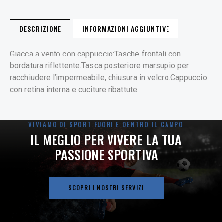
DESCRIZIONE
INFORMAZIONI AGGIUNTIVE
Giacca a vento con cappuccio:Tasche frontali con
bordatura riflettente.Tasca posteriore marsupio per
racchiudere l’impermeabile, chiusura in velcro.Cappuccio
con retina interna e cuciture ribattute.
VIVIAMO DI SPORT FUORI E DENTRO IL CAMPO
IL MEGLIO PER VIVERE LA TUA
PASSIONE SPORTIVA
SCOPRI I NOSTRI SERVIZI