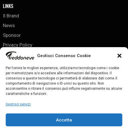
LINKS
Il Brand
News
Sponsor
Privacy Policy
Cookie Policy
Gestisci Consenso Cookie
Per fornire le migliori esperienze, utilizziamo tecnologie come i cookie
KIT STORE
per memorizzare e/o accedere alle informazioni del dispositivo. Il
consenso a queste tecnologie ci permetterà di elaborare dati come il
Felpe IC Casteggio
comportamento di navigazione o ID unici su questo sito. Non
acconsentire o ritirare il consenso può influire negativamente su alcune
Kit Hellas Torrazze
caratteristiche e funzioni.
Carrello
Gestisci servizi
Account
SEGUICI SUI SOCIAL
Accetta